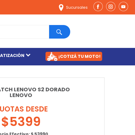
Sucursales
MATIZACIÓN
¡COTIZÁ TU MOTO!
TCH LENOVO S2 DORADO
LENOVO
UOTAS DESDE
$5399
ecio Efectivo: $ 53990