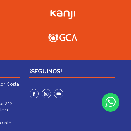
¡SEGUINOS!
or. Costa
or 222
le 10
miento