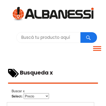
Tog
navi
Busqueda x
Buscar x
Select: