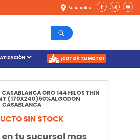
Sucursales
MATIZACIÓN
¡COTIZÁ TU MOTO!
 CASABLANCA ORO 144 HILOS THIN
1MT (170X240)50%ALGODON
CASABLANCA
UCTO SIN STOCK
 en tu sucursal mas