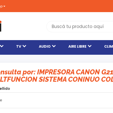
pp
TV
AUDIO
AIRE LIBRE
CLI
nsulta por: IMPRESORA CANON G2
LTFUNCION SISTEMA CONINUO CO
ellido