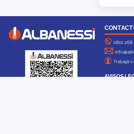
CONTACT
0810 268
info@alb
Trabajá c
AVISOS LE
Bases y Cond
Albanessi Computers SRL.
© Todos los derechos reservados