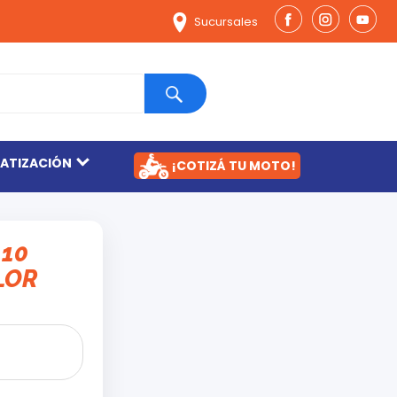
Sucursales
MATIZACIÓN
¡COTIZÁ TU MOTO!
110
LOR