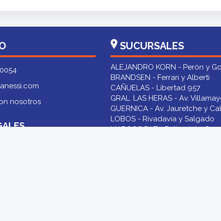
O
SUCURSALES
ALEJANDRO KORN - Perón y Gd
 0054
BRANDSEN - Ferrari y Alberti
anessi.com
CAÑUELAS - Libertad 957
GRAL. LAS HERAS - Av. Villamay
on nosotros
GUERNICA - Av. Jauretche y Cal
LOBOS - Rivadavia y Salgado
GALES
MARCOS PAZ - Pellegrini y Sar
NAVARRO - Calle 24 N° 337
iciones
ROQUE PÉREZ - Bme. Mitre y A
SAN VICENTE - Av. Sarmiento 1
TRISTÁN SUÁREZ - Av. San Mart