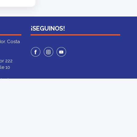
¡SEGUINOS!
or. Costa
or 222
le 10
miento
ussedat
433
ín 64